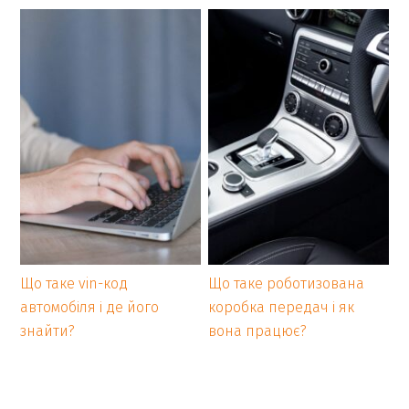
Що таке vin-код
Що таке роботизована
автомобіля і де його
коробка передач і як
знайти?
вона працює?