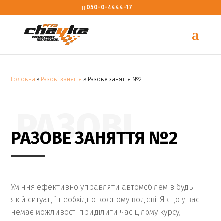
050-0-4444-17
Головна
»
Разові заняття
»
Разове заняття №2
РАЗОВІ
РАЗОВЕ ЗАНЯТТЯ №2
Уміння ефективно управляти автомобілем в будь-
якій ситуації необхідно кожному водієві. Якщо у вас
немає можливості приділити час цілому курсу,