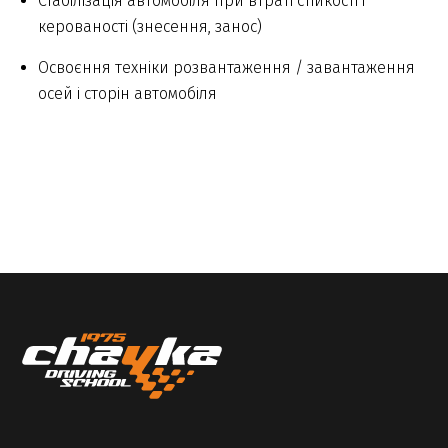
Стабілізація автомобіля при втраті стійкості і
керованості (знесення, занос)
Освоєння техніки розвантаження / завантаження
осей і сторін автомобіля