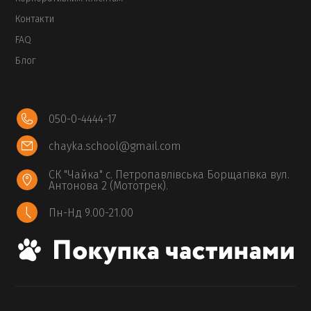
Контакти
FAQ
Блог
050-0-4444-17
chayka.school@gmail.com
СК "Чайка" с. Петропавлівська Борщагівка вул.
Антонова 2 (Мототрек).
Пн-Нд 9.00-21.00