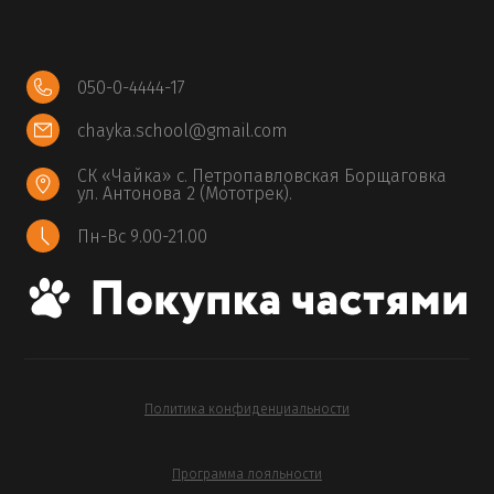
050-0-4444-17
chayka.school@gmail.com
СК «Чайка» с. Петропавловская Борщаговка
ул. Антонова 2 (Мототрек).
Пн-Вс 9.00-21.00
Политика конфиденциальности
Программа лояльности