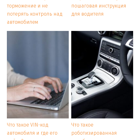
торможение и не
пошаговая инструкция
потерять контроль над
для водителя
автомобилем
Что такое VIN-код
Что такое
автомобиля и где его
роботизированная