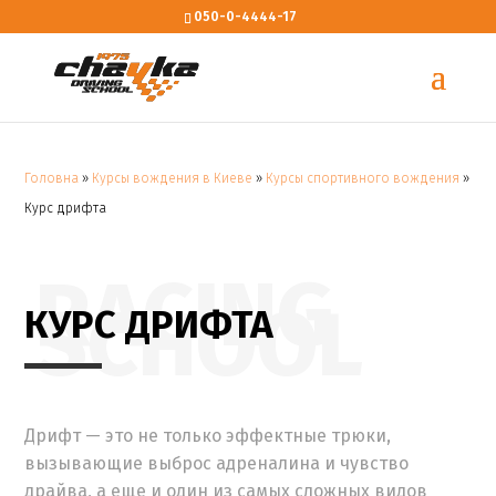
050-0-4444-17
Головна
»
Курсы вождения в Киеве
»
Курсы спортивного вождения
»
Курс дрифта
RACING
SCHOOL
КУРС ДРИФТА
Дрифт — это не только эффектные трюки,
вызывающие выброс адреналина и чувство
драйва, а
еще и один из самых сложных видов