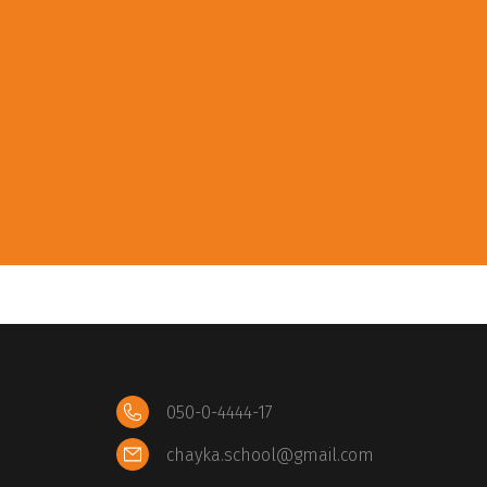
050-0-4444-17
chayka.school@gmail.com