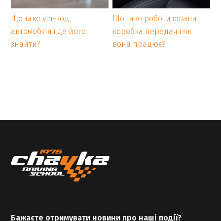
Що таке vin-код
Що таке роботизована
автомобіля і де його
коробка передач і як
знайти?
вона працює?
Бажаєте отримувати новини про наші події?