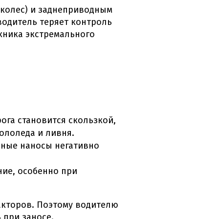
 колес) и заднеприводным
водитель теряет контроль
ехника экстремального
ога становится скользкой,
гололеда и ливня.
аные наносы негативно
ние, особенно при
акторов. Поэтому водителю
ь при заносе
.