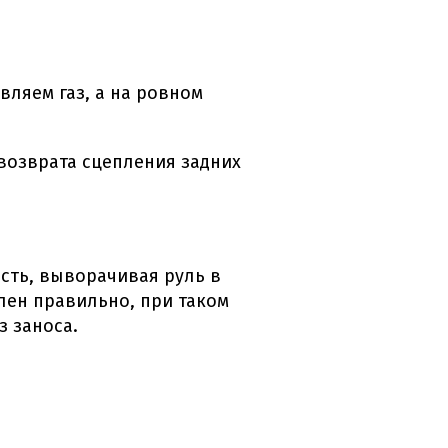
ляем газ, а на ровном
возврата сцепления задних
ость, выворачивая руль в
лен правильно, при таком
з заноса.