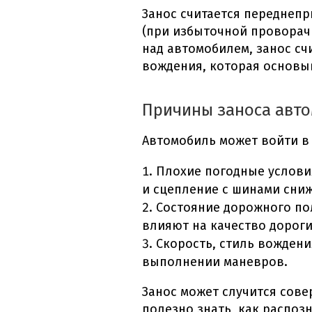
Занос считается переднеп
(при избыточной проворачи
над автомобилем, занос сч
вождения, которая основыв
Причины заноса авт
Автомобиль может войти в
Плохие погодные условия
и сцепление с шинами сниж
Состояние дорожного по
влияют на качество дорог
Скорость, стиль вождени
выполнении маневров.
Занос может случится сов
полезно знать, как распоз