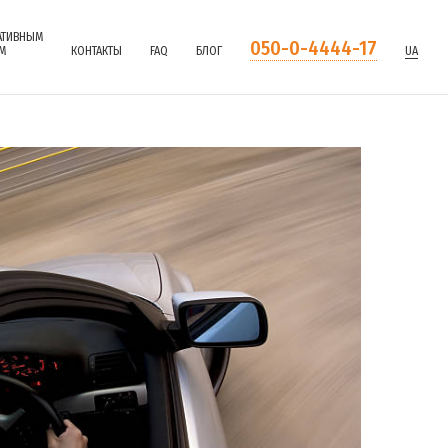
АТИВНЫМ
050-0-4444-17
М
КОНТАКТЫ
FAQ
БЛОГ
UA