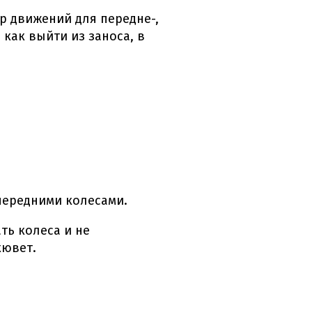
ор движений для передне-,
,
как выйти из заноса,
в
передними колесами.
ть колеса и не
кювет.