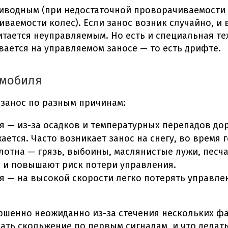
риводным (при недостаточной проворачиваемости
ваемости колес). Если занос возник случайно, и 
итается неуправляемым. Но есть и специальная т
ается на управляемом заносе — то есть дрифте.
омобиля
 занос по разным причинам:
 — из-за осадков и температурных перепадов дор
ается. Часто возникает
занос на снегу
, во время 
лотна — грязь, выбоины, маслянистые лужи, песч
и и повышают риск потери управления.
я — на высокой скорости легко потерять управле
ершенно неожиданно из-за стечения нескольких ф
нать скольжение по первым сигналам, и
что делат