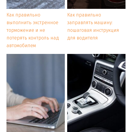
Как правильно
Как правильно
выполнить экстренное
заправлять машину:
торможение и не
пошаговая инструкция
потерять контроль над
для водителя
автомобилем