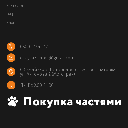
Контакты
FAQ
Блог
050-0-4444-17
chayka.school@gmail.com
СК «Чайка» с. Петропавловская Борщаговка
ул. Антонова 2 (Мототрек).
Пн-Вс 9.00-21.00