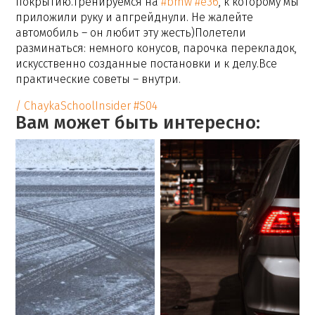
покрытию.Тренируемся на
#bmw
#e36
, к которому мы
приложили руку и апгрейднули. Не жалейте
автомобиль – он любит эту жесть)Полетели
разминаться: немного конусов, парочка перекладок,
искусственно созданные постановки и к делу.Все
практические советы – внутри.
/ ChaykaSchoolInsider #S04
Вам может быть интересно: