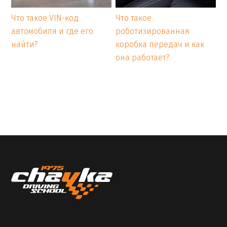
Что такое VIN-код
Что такое
автомобиля и где его
роботизированная
найти?
коробка передач и как
она работает?