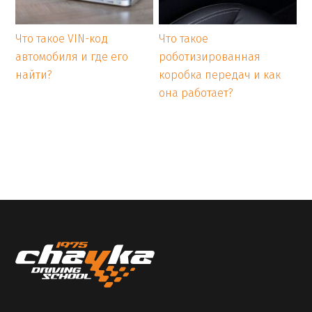
Что такое VIN-код
Что такое
автомобиля и где его
роботизированная
найти?
коробка передач и как
она работает?