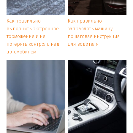
Как правильно
Как правильно
выполнить экстренное
заправлять машину:
торможение и не
пошаговая инструкция
потерять контроль над
для водителя
автомобилем